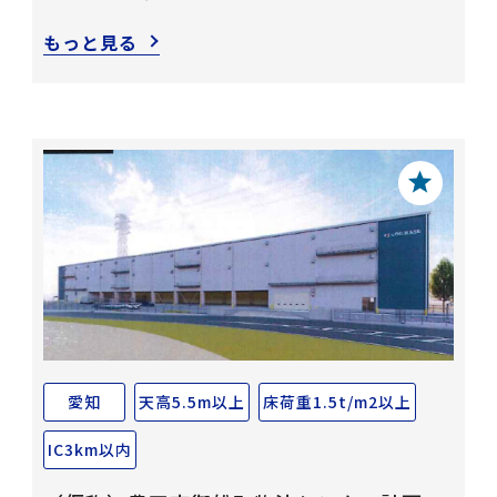
もっと見る
愛知
天高5.5m以上
床荷重1.5t/m2以上
IC3km以内