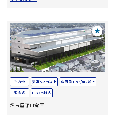
その他
天高5.5m以上
床荷重1.5t/m2以上
高床式
IC3km以内
名古屋守山倉庫