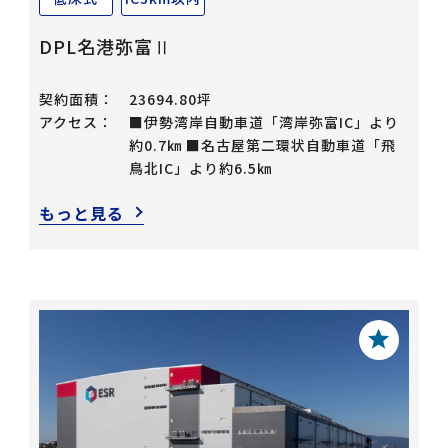
DPL名港弥富Ⅱ
契約面積：
23694.80坪
アクセス：
■伊勢湾岸自動車道「湾岸弥富IC」より
約0.7㎞ ■名古屋第二環状自動車道「飛
鳥北IC」より約6.5㎞
もっと見る