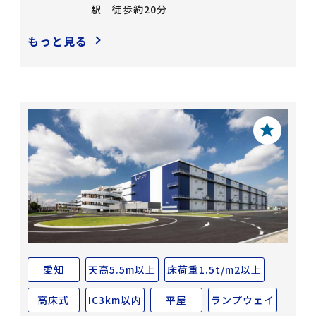
駅 徒歩約20分
もっと見る
愛知
天高5.5m以上
床荷重1.5t/m2以上
高床式
IC3km以内
平屋
ランプウェイ