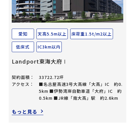
愛知
天高5.5m以上
床荷重1.5t/m2以上
低床式
IC3km以内
Landport東海大府Ⅰ
契約面積：
33722.72坪
アクセス：
■名古屋高速3号大高線「大高」IC 約0.
5km ■伊勢湾岸自動車道「大府」IC 約
0.5km ■JR線「南大高」駅 約2.6km
もっと見る