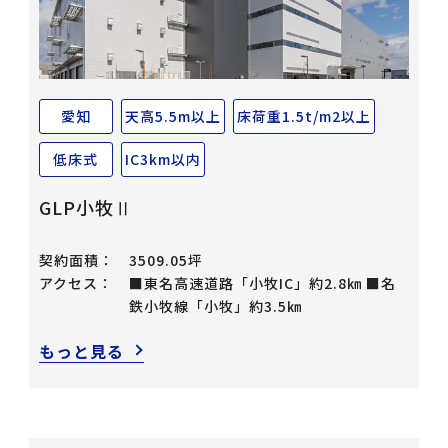
愛知
天高5.5m以上
床荷重1.5t/m2以上
低床式
IC3km以内
GLP小牧Ⅱ
契約面積：
3509.05坪
アクセス：
■東名高速道路「小牧IC」約2.8㎞ ■名
鉄小牧線「小牧」約3.5㎞
もっと見る