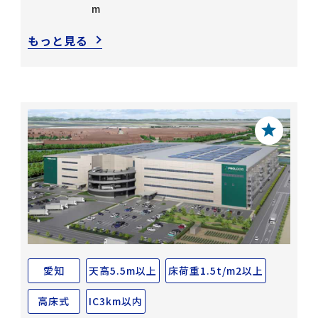
m
もっと見る
愛知
天高5.5m以上
床荷重1.5t/m2以上
高床式
IC3km以内