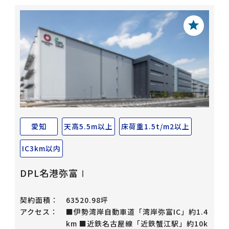
愛知
天高5.5m以上
床荷重1.5t/m2以上
IC3km以内
DPL名港弥富Ⅰ
契約面積：
63520.98坪
アクセス：
■伊勢湾岸自動車道「湾岸弥富IC」約1.4
km ■近鉄名古屋線「近鉄蟹江駅」約10k