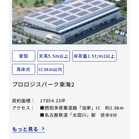
愛知
天高5.5m以上
床荷重1.5t/m2以上
高床式
IC3km以内
プロロジスパーク東海2
契約面積：
17854.23坪
アクセス：
■西知多産業道路「加家」IC 約1.8km
■名古屋鉄道「太田川」駅 徒歩8分
もっと見る