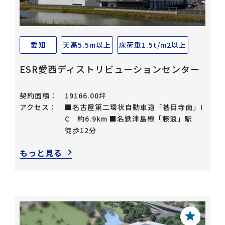
愛知
天高5.5m以上
床荷重1.5t/m2以上
ESR愛西ディストリビューションセンター
契約面積：
19166.00坪
アクセス：
■名古屋第二環状自動車道「甚目寺南」I
C 約6.9km ■名鉄津島線「藤浪」駅
徒歩12分
もっと見る