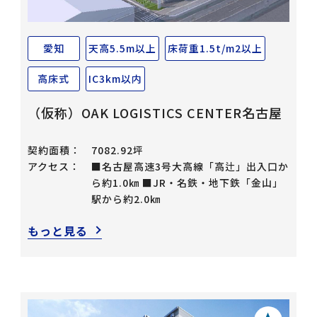
愛知
天高5.5m以上
床荷重1.5t/m2以上
高床式
IC3km以内
（仮称）OAK LOGISTICS CENTER名古屋
契約面積：
7082.92坪
アクセス：
■名古屋高速3号大高線「高辻」出入口か
ら約1.0㎞ ■JR・名鉄・地下鉄「金山」
駅から約2.0㎞
もっと見る