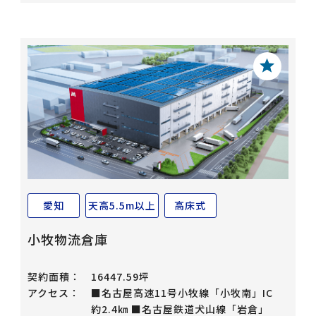
愛知
天高5.5m以上
高床式
小牧物流倉庫
契約面積：
16447.59坪
アクセス：
■名古屋高速11号小牧線「小牧南」IC
約2.4㎞ ■名古屋鉄道犬山線「岩倉」