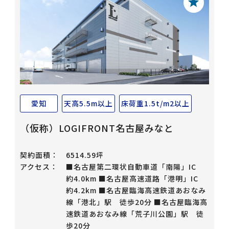
愛知
天高5.5m以上
床荷重1.5t/m2以上
（仮称）LOGIFRONT名古屋みなと
契約面積：
6514.59坪
アクセス：
■名古屋第二環状自動車道「南陽」IC
約4.0km ■名古屋高速道路「港明」IC
約4.2km ■名古屋臨海高速鉄道あおなみ
線「港北」駅 徒歩20分 ■名古屋臨海高
速鉄道あおなみ線「荒子川公園」駅 徒
歩20分