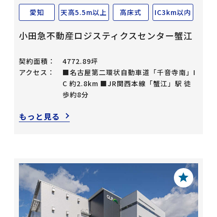
愛知
天高5.5m以上
高床式
IC3km以内
小田急不動産ロジスティクスセンター蟹江
契約面積：
4772.89坪
アクセス：
■名古屋第二環状自動車道「千音寺南」I
C 約2.8km ■JR関西本線「蟹江」駅 徒
歩約8分
もっと見る