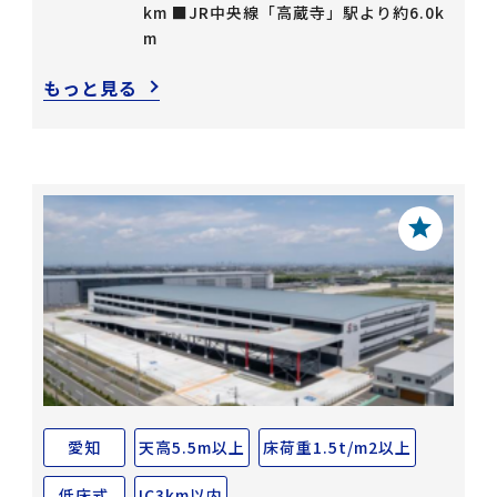
km ■JR中央線「高蔵寺」駅より約6.0k
m
もっと見る
愛知
天高5.5m以上
床荷重1.5t/m2以上
低床式
IC3km以内