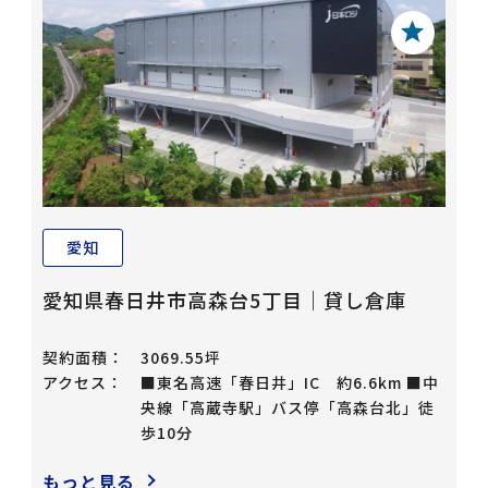
愛知
愛知県春日井市高森台5丁目｜貸し倉庫
契約面積：
3069.55坪
アクセス：
■東名高速「春日井」IC 約6.6km ■中
央線「高蔵寺駅」バス停「高森台北」徒
歩10分
もっと見る