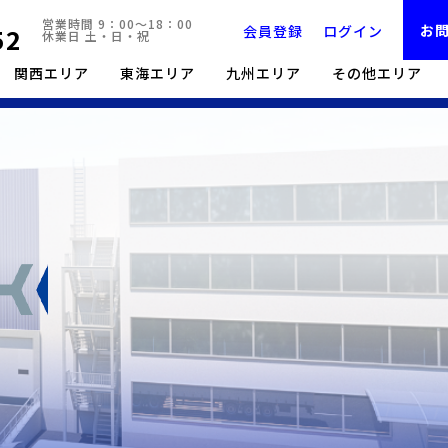
営業時間 9：00～18：00
お
52
会員登録
ログイン
休業日 土・日・祝
関西エリア
東海エリア
九州エリア
その他エリア