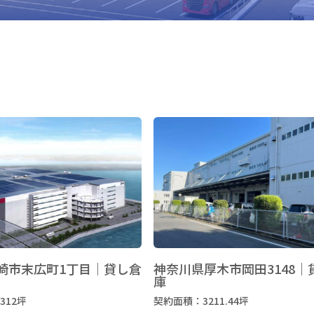
崎市末広町1丁目｜貸し倉
神奈川県厚木市岡田3148｜
庫
312坪
契約面積：3211.44坪