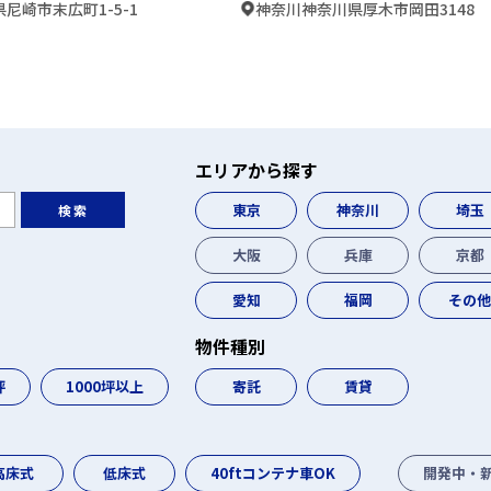
尼崎市末広町1-5-1
神奈川神奈川県厚木市岡田3148
エリアから探す
東京
神奈川
埼玉
検索
大阪
兵庫
京都
愛知
福岡
その
物件種別
坪
1000坪以上
寄託
賃貸
高床式
低床式
40ftコンテナ車OK
開発中・