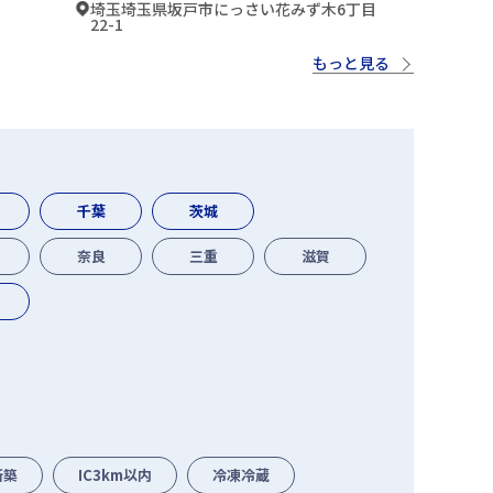
埼玉埼玉県坂戸市にっさい花みず木6丁目
22-1
もっと見る
千葉
茨城
奈良
三重
滋賀
他
新築
IC3km以内
冷凍冷蔵