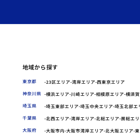
地域から探す
東京都
23区エリア
湾岸エリア
西東京エリア
神奈川県
横浜エリア
川崎エリア
相模原エリア
横須賀
埼玉県
埼玉東部エリア
埼玉中央エリア
埼玉北部エ
千葉県
北西エリア
湾岸エリア
北総エリア
房総エリ
大阪府
大阪市内
大阪市湾岸エリア
北大阪エリア
東