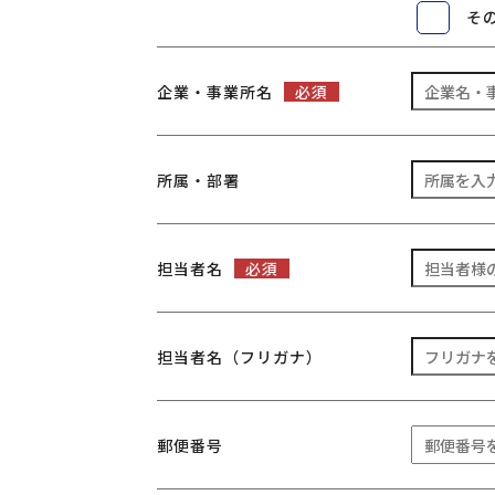
そ
企業・事業所名
必須
所属・部署
担当者名
必須
担当者名（フリガナ）
郵便番号