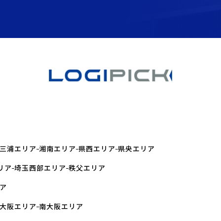
三浦エリア
湘南エリア
県西エリア
県央エリア
リア
埼玉西部エリア
秩父エリア
ア
大阪エリア
南大阪エリア