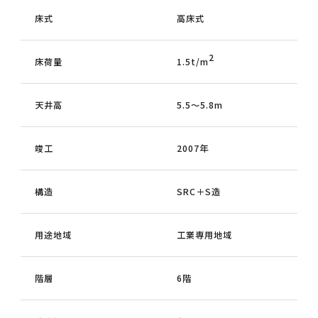
床式
高床式
2
床荷量
1.5t/m
天井高
5.5～5.8m
竣工
2007年
構造
SRC＋S造
用途地域
工業専用地域
階層
6階