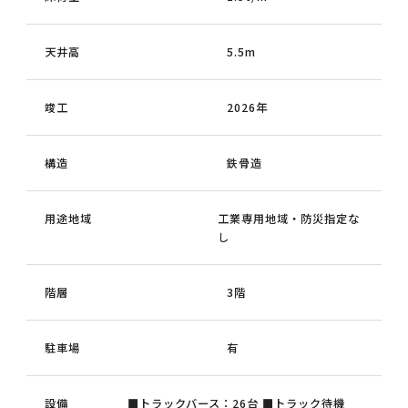
天井高
5.5m
竣工
2026年
構造
鉄骨造
用途地域
工業専用地域・防災指定な
し
階層
3階
駐車場
有
設備
■トラックバース：26台 ■トラック待機