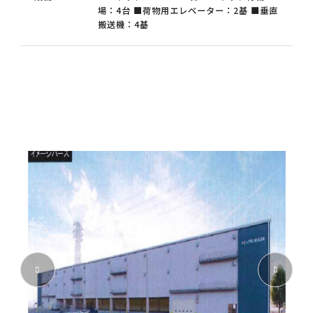
場：4台 ■荷物用エレベーター：2基 ■垂直
搬送機：4基