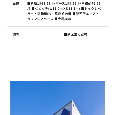
設備
■倉庫1968.57坪/バース199.52坪/事務所76.27
坪 ■柱ピッチ(W11.0m×D11.1m) ■ドックレベ
ラー・荷物用EV・垂直搬送機 ■託児所エリア・
ラウンジスペース ■免震構造
備考
■他区画相談可