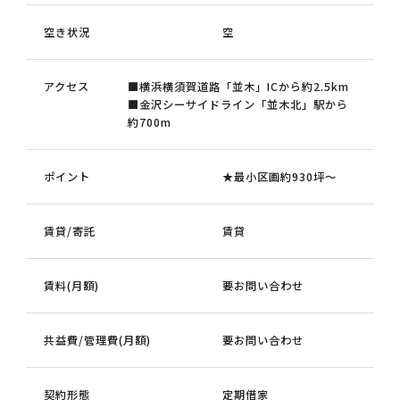
空き状況
空
アクセス
■横浜横須賀道路「並木」ICから約2.5km
■金沢シーサイドライン「並木北」駅から
約700m
ポイント
★最小区画約930坪～
賃貸/寄託
賃貸
賃料(月額)
要お問い合わせ
共益費/管理費(月額)
要お問い合わせ
契約形態
定期借家