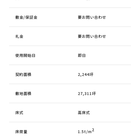
敷金/保証金
要お問い合わせ
礼金
要お問い合わせ
使用開始日
即日
契約面積
2,244坪
敷地面積
27,311坪
床式
高床式
2
床荷量
1.5t/m