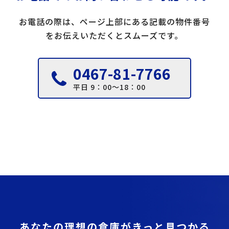
お電話の際は、ページ上部にある記載の物件番号
をお伝えいただくとスムーズです。
0467-81-7766
平日 9：00～18：00
あなたの理想の倉庫がきっと見つかる