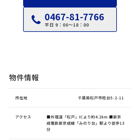
0467-81-7766
平日 9：00～18：00
物件情報
所在地
千葉県松戸市稔台5-2-11
アクセス
■外環道「松戸」ICより約4.2km ■新京
成電鉄新京成線「みのり台」駅より徒歩13
分