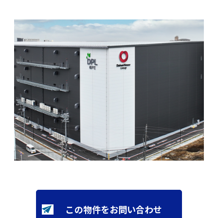
この物件をお問い合わせ