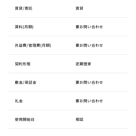
賃貸/寄託
賃貸
賃料(月額)
要お問い合わせ
共益費/管理費(月額)
要お問い合わせ
契約形態
定期借家
敷金/保証金
要お問い合わせ
礼金
要お問い合わせ
使用開始日
相談