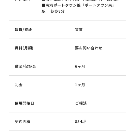
■南港ポートタウン線「ポートタウン東」
駅 徒歩8分
賃貸/寄託
賃貸
賃料(月額)
要お問い合わせ
敷金/保証金
6ヶ月
礼金
1ヶ月
使用開始日
ご相談
契約面積
834坪