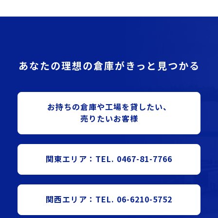
あなたの理想の倉庫がきっと見つかる
お持ちの倉庫や⼯場を貸したい、
売りたいお客様
関東エリア：TEL. 0467-81-7766
関西エリア：TEL. 06-6210-5752