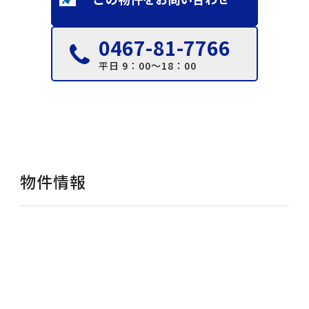
0467-81-7766
平日 9：00～18：00
物件情報