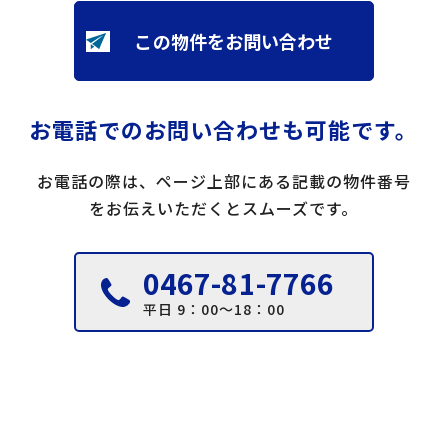
この物件をお問い合わせ
お電話でのお問い合わせも可能です。
お電話の際は、ページ上部にある記載の物件番号
をお伝えいただくとスムーズです。
0467-81-7766
平日 9：00～18：00