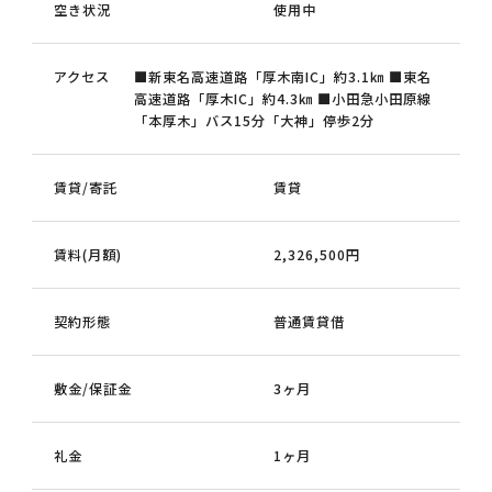
空き状況
使用中
アクセス
■新東名高速道路「厚木南IC」約3.1㎞ ■東名
高速道路「厚木IC」約4.3㎞ ■小田急小田原線
「本厚木」バス15分「大神」停歩2分
賃貸/寄託
賃貸
賃料(月額)
2,326,500円
契約形態
普通賃貸借
敷金/保証金
3ヶ月
礼金
1ヶ月