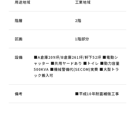
用途地域
工業地域
階層
2階
区画
1階部分
設備
■A倉庫209坪/B倉庫261坪/軒下52坪 ■電動シ
ャッター ■共用ヤードあり ■トイレ ■動力容量
500KVA ■機械警備代(SECOM)実費 ■大型トラ
ック搬入可
備考
■平成10年耐震補強工事