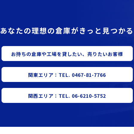
あなたの理想の倉庫がきっと見つかる
お持ちの倉庫や⼯場を貸したい、
売りたいお客様
関東エリア：TEL. 0467-81-7766
関西エリア：TEL. 06-6210-5752