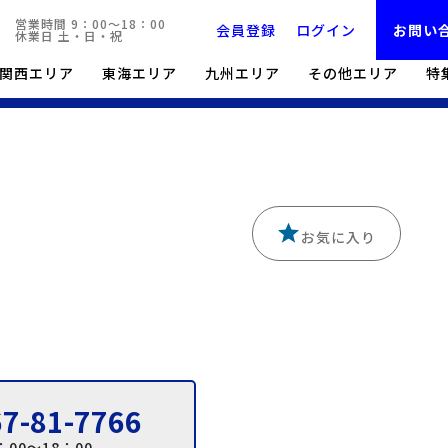
営業時間 9：00～18：00
会員登録
ログイン
お問い
休業日 土・日・祝
関西エリア
東海エリア
九州エリア
その他エリア
特
LOGIPICK:TOP
貸し倉庫一覧・検索
お気に入り
7-81-7766
：00～18：00