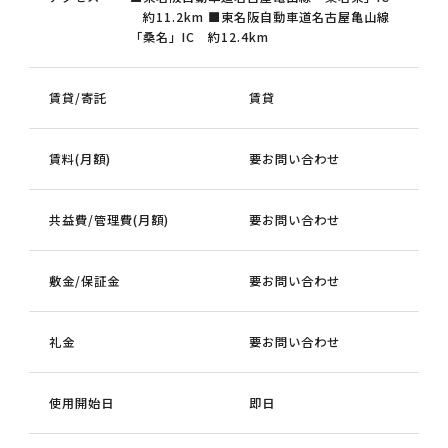
約11.2km ■東名阪自動車道名古屋亀山線
「桑名」IC 約12.4km
賃貸/寄託
賃貸
賃料(月額)
要お問い合わせ
共益費/管理費(月額)
要お問い合わせ
敷金/保証金
要お問い合わせ
礼金
要お問い合わせ
使用開始日
即日