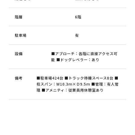
階層
6階
駐車場
有
設備
■アプローチ：各階に直接アクセス可
能 ■ドッグレベラー：あり
備考
■駐車場424台 ■トラック待機スペース8台 ■
柱スパン：W10.3ｍ×Ｄ9.5ｍ ■管理：有人管
理 ■アメニティ：従業員用休憩室あり