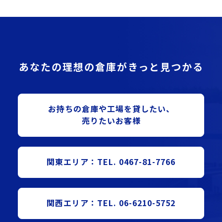
あなたの理想の倉庫がきっと見つかる
お持ちの倉庫や⼯場を貸したい、
売りたいお客様
関東エリア：TEL. 0467-81-7766
関西エリア：TEL. 06-6210-5752