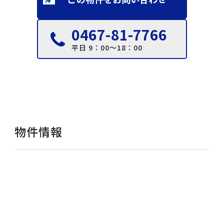
0467-81-7766
平日 9：00～18：00
物件情報