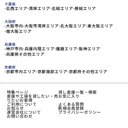
千葉県
北西エリア
湾岸エリア
北総エリア
房総エリア
大阪府
大阪市内
大阪市湾岸エリア
北大阪エリア
東大阪エリア
南大阪エリア
兵庫県
神戸市内
兵庫内陸エリア
播磨エリア
阪神エリア
兵庫県その他エリア
京都府
京都市内エリア
京都南部エリア
京都府その他エリア
特集ページ
貸し倉庫一覧・検索
倉庫や工場を貸したい・売
お気に入り
りたいお客様
ご利用について
よくある質問
お知らせ
新規会員登録
運営会社について
プライバシーポリシー
お問い合わせ