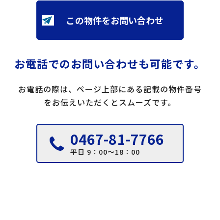
この物件をお問い合わせ
お電話でのお問い合わせも可能です。
お電話の際は、ページ上部にある記載の物件番号
をお伝えいただくとスムーズです。
0467-81-7766
平日 9：00～18：00