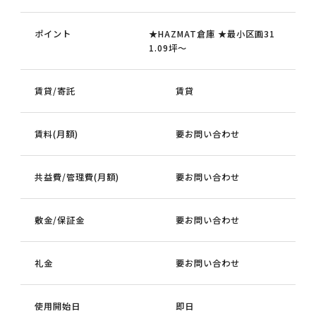
ポイント
★HAZMAT倉庫 ★最小区画31
1.09坪～
賃貸/寄託
賃貸
賃料(月額)
要お問い合わせ
共益費/管理費(月額)
要お問い合わせ
敷金/保証金
要お問い合わせ
礼金
要お問い合わせ
使用開始日
即日