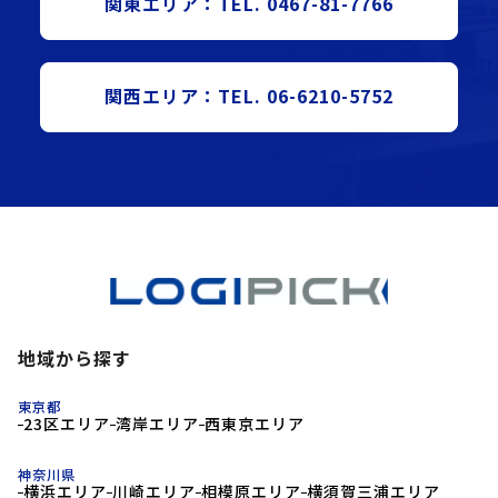
関東エリア：TEL. 0467-81-7766
関西エリア：TEL. 06-6210-5752
地域から探す
東京都
23区エリア
湾岸エリア
西東京エリア
神奈川県
横浜エリア
川崎エリア
相模原エリア
横須賀三浦エリア