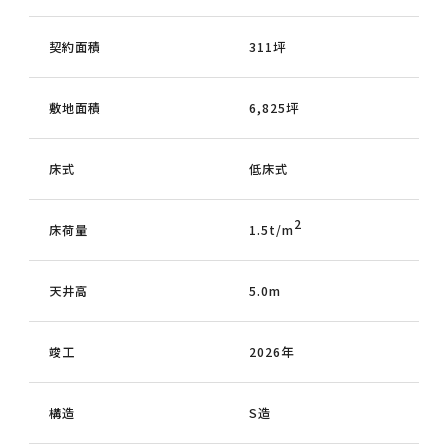
契約面積
311坪
敷地面積
6,825坪
床式
低床式
2
床荷量
1.5t/m
天井高
5.0m
竣工
2026年
構造
S造