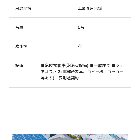
用途地域
工業専用地域
階層
1階
駐車場
有
設備
■危険物倉庫(泡消火設備) ■平屋建て ■シェ
アオフィス(事務所家具、コピー機、ロッカー
等あり)※要別途契約