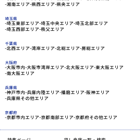
湘南エリア
県西エリア
県央エリア
埼玉県
埼玉東部エリア
埼玉中央エリア
埼玉北部エリア
埼玉西部エリア
秩父エリア
千葉県
北西エリア
湾岸エリア
北総エリア
房総エリア
大阪府
大阪市内
大阪市湾岸エリア
北大阪エリア
東大阪エリア
南大阪エリア
兵庫県
神戸市内
兵庫内陸エリア
播磨エリア
阪神エリア
兵庫県その他エリア
京都府
京都市内エリア
京都南部エリア
京都府その他エリア
特集ページ
貸し倉庫一覧・検索