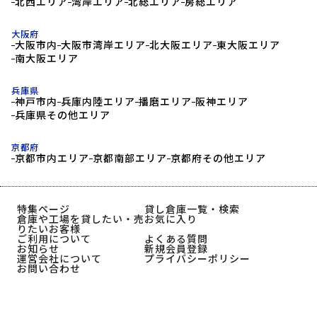
北西エリア
湾岸エリア
北総エリア
房総エリア
大阪府
大阪市内
大阪市湾岸エリア
北大阪エリア
東大阪エリア
南大阪エリア
兵庫県
神戸市内
兵庫内陸エリア
播磨エリア
阪神エリア
兵庫県その他エリア
京都府
京都市内エリア
京都南部エリア
京都府その他エリア
特集ページ
貸し倉庫一覧・検索
倉庫や工場を貸したい・売
お気に入り
りたいお客様
ご利用について
よくある質問
お知らせ
新規会員登録
運営会社について
プライバシーポリシー
お問い合わせ