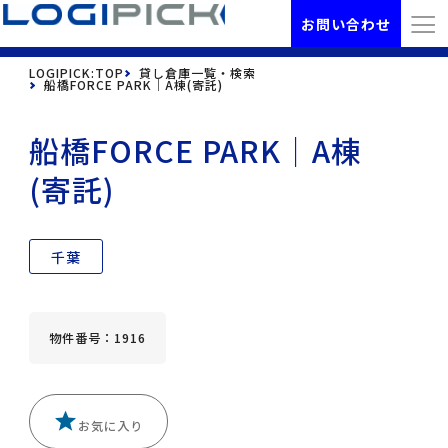
お問い合わせ
LOGIPICK:TOP
貸し倉庫一覧・検索
船橋FORCE PARK｜A棟(寄託)
船橋FORCE PARK｜A棟
(寄託)
千葉
物件番号：1916
お気に入り