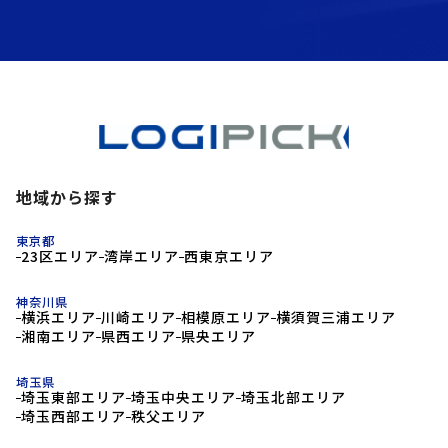
地域から探す
東京都
23区エリア
湾岸エリア
西東京エリア
神奈川県
横浜エリア
川崎エリア
相模原エリア
横須賀三浦エリア
湘南エリア
県西エリア
県央エリア
埼玉県
埼玉東部エリア
埼玉中央エリア
埼玉北部エリア
埼玉西部エリア
秩父エリア