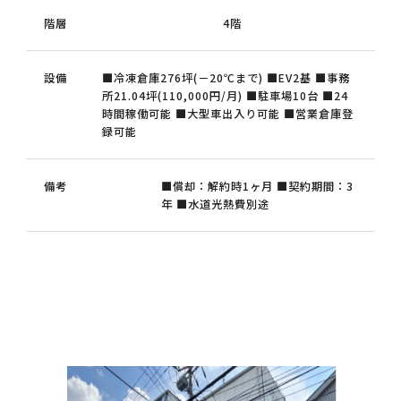
階層
4階
設備
■冷凍倉庫276坪(－20℃まで) ■EV2基 ■事務
所21.04坪(110,000円/月) ■駐車場10台 ■24
時間稼働可能 ■大型車出入り可能 ■営業倉庫登
録可能
備考
■償却：解約時1ヶ月 ■契約期間：3
年 ■水道光熱費別途