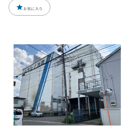
お気に入り