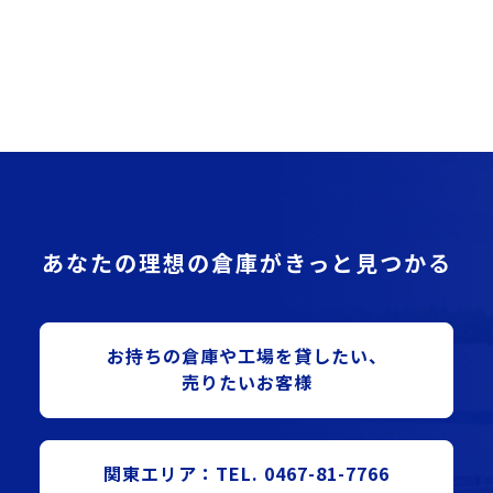
あなたの理想の倉庫がきっと見つかる
お持ちの倉庫や⼯場を貸したい、
売りたいお客様
関東エリア：TEL. 0467-81-7766