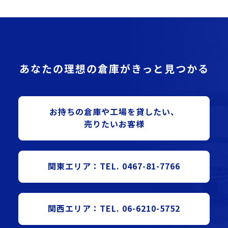
あなたの理想の倉庫がきっと見つかる
お持ちの倉庫や⼯場を貸したい、
売りたいお客様
関東エリア：TEL. 0467-81-7766
関西エリア：TEL. 06-6210-5752