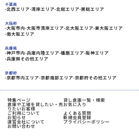
千葉県
北西エリア
湾岸エリア
北総エリア
房総エリア
大阪府
大阪市内
大阪市湾岸エリア
北大阪エリア
東大阪エリア
南大阪エリア
兵庫県
神戸市内
兵庫内陸エリア
播磨エリア
阪神エリア
兵庫県その他エリア
京都府
京都市内エリア
京都南部エリア
京都府その他エリア
特集ページ
貸し倉庫一覧・検索
倉庫や工場を貸したい・売
お気に入り
りたいお客様
ご利用について
よくある質問
お知らせ
新規会員登録
運営会社について
プライバシーポリシー
お問い合わせ