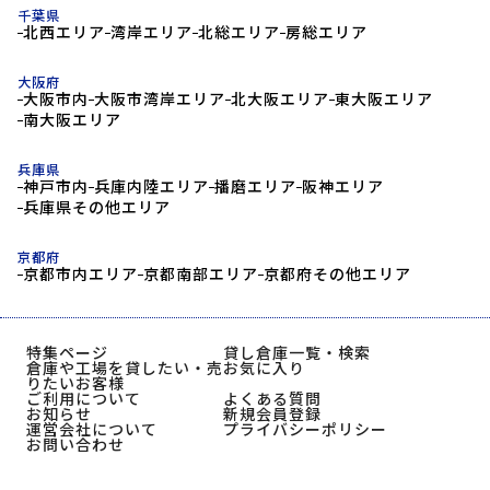
千葉県
北西エリア
湾岸エリア
北総エリア
房総エリア
大阪府
大阪市内
大阪市湾岸エリア
北大阪エリア
東大阪エリア
南大阪エリア
兵庫県
神戸市内
兵庫内陸エリア
播磨エリア
阪神エリア
兵庫県その他エリア
京都府
京都市内エリア
京都南部エリア
京都府その他エリア
特集ページ
貸し倉庫一覧・検索
倉庫や工場を貸したい・売
お気に入り
りたいお客様
ご利用について
よくある質問
お知らせ
新規会員登録
運営会社について
プライバシーポリシー
お問い合わせ