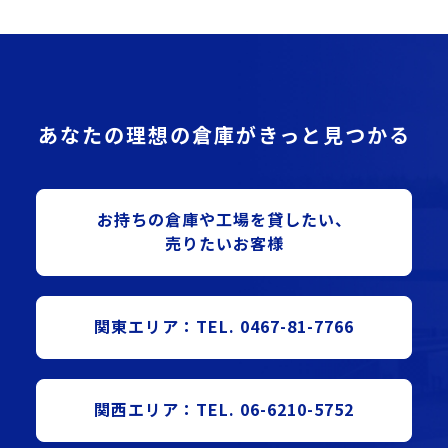
あなたの理想の倉庫がきっと見つかる
お持ちの倉庫や⼯場を貸したい、
売りたいお客様
関東エリア：TEL. 0467-81-7766
関西エリア：TEL. 06-6210-5752