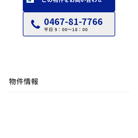
0467-81-7766
平日 9：00～18：00
物件情報