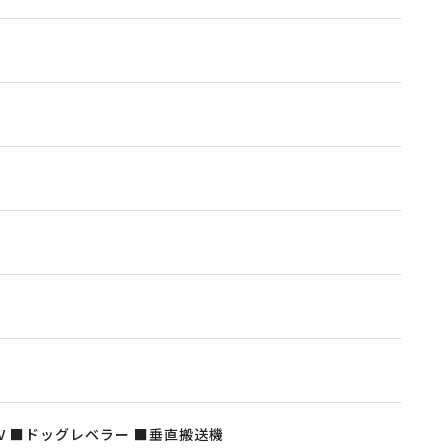
物用EV ■ドッグレベラー ■垂直搬送機