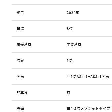
竣工
2024年
構造
S造
用途地域
工業地域
階層
5階
区画
4-5階AS4-1+AS5-1区画
駐車場
有
設備
■4-5階メゾネットタイプ ■