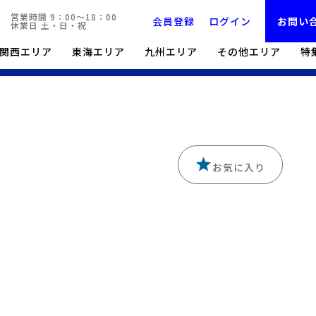
営業時間 9：00～18：00
会員登録
ログイン
お問い
休業日 土・日・祝
関西エリア
東海エリア
九州エリア
その他エリア
特
倉庫一覧・検索
東京都江戸川区東葛西9丁目貸し倉庫｜4-5階
お気に入り