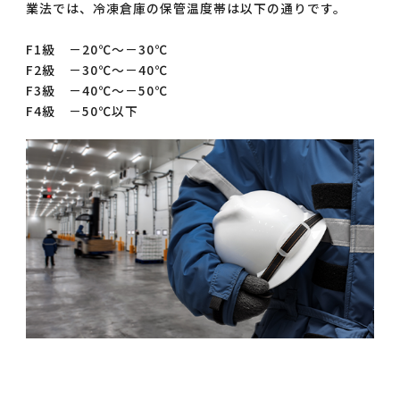
業法では、冷凍倉庫の保管温度帯は以下の通りです。
F1級 －20℃～－30℃
F2級 －30℃～－40℃
F3級 －40℃～－50℃
F4級 －50℃以下