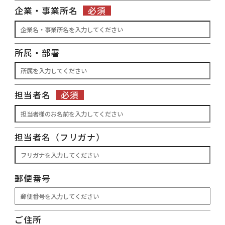
企業・事業所名
必須
所属・部署
担当者名
必須
担当者名（フリガナ）
郵便番号
ご住所