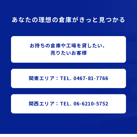
あなたの理想の倉庫がきっと見つかる
お持ちの倉庫や⼯場を貸したい、
売りたいお客様
関東エリア：TEL. 0467-81-7766
関西エリア：TEL. 06-6210-5752