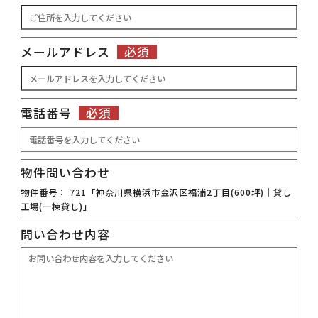
メールアドレス
必須
電話番号
必須
物件問い合わせ
物件番号： 721「神奈川県横浜市金沢区福浦2丁目(600坪)｜貸し
工場(一棟貸し)」
問い合わせ内容