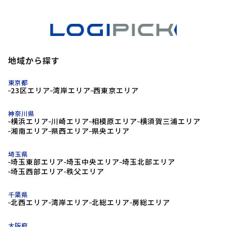
地域から探す
東京都
23区エリア
湾岸エリア
西東京エリア
神奈川県
横浜エリア
川崎エリア
相模原エリア
横須賀三浦エリア
湘南エリア
県西エリア
県央エリア
埼玉県
埼玉東部エリア
埼玉中央エリア
埼玉北部エリア
埼玉西部エリア
秩父エリア
千葉県
北西エリア
湾岸エリア
北総エリア
房総エリア
大阪府