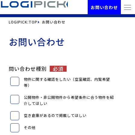
お問い合わせ
LOGIPICK:TOP
お問い合わせ
お問い合わせ
問い合わせ種別
必須
物件に関する確認をしたい（空室確認、内覧希望
等）
公開物件・非公開物件から希望条件に合う物件を紹
介してほしい
空き倉庫があるので掲載してほしい
その他