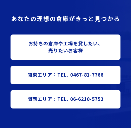
あなたの理想の倉庫がきっと見つかる
お持ちの倉庫や⼯場を貸したい、
売りたいお客様
関東エリア：TEL. 0467-81-7766
関西エリア：TEL. 06-6210-5752