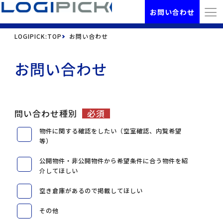
お問い合わせ
LOGIPICK:TOP
お問い合わせ
お問い合わせ
問い合わせ種別
必須
物件に関する確認をしたい（空室確認、内覧希望
等）
公開物件・非公開物件から希望条件に合う物件を紹
介してほしい
空き倉庫があるので掲載してほしい
その他