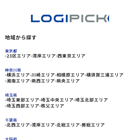
地域から探す
東京都
23区エリア
湾岸エリア
西東京エリア
神奈川県
横浜エリア
川崎エリア
相模原エリア
横須賀三浦エリア
湘南エリア
県西エリア
県央エリア
埼玉県
埼玉東部エリア
埼玉中央エリア
埼玉北部エリア
埼玉西部エリア
秩父エリア
千葉県
北西エリア
湾岸エリア
北総エリア
房総エリア
大阪府