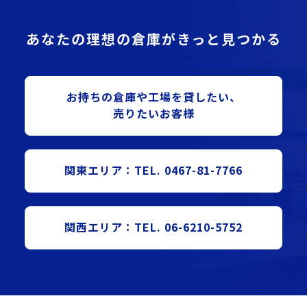
あなたの理想の倉庫がきっと見つかる
お持ちの倉庫や⼯場を貸したい、
売りたいお客様
関東エリア：TEL. 0467-81-7766
関西エリア：TEL. 06-6210-5752