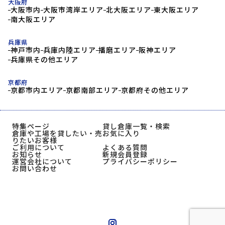
大阪府
大阪市内
大阪市湾岸エリア
北大阪エリア
東大阪エリア
南大阪エリア
兵庫県
神戸市内
兵庫内陸エリア
播磨エリア
阪神エリア
兵庫県その他エリア
京都府
京都市内エリア
京都南部エリア
京都府その他エリア
特集ページ
貸し倉庫一覧・検索
倉庫や工場を貸したい・売
お気に入り
りたいお客様
ご利用について
よくある質問
お知らせ
新規会員登録
運営会社について
プライバシーポリシー
お問い合わせ