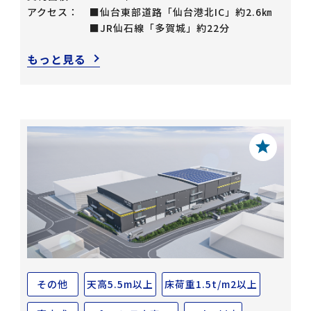
アクセス：
■仙台東部道路「仙台港北IC」約2.6㎞
■JR仙石線「多賀城」約22分
もっと見る
その他
天高5.5m以上
床荷重1.5t/m2以上