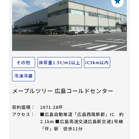
その他
床荷重1.5t/m2以上
IC3km以内
冷凍冷蔵
メープルツリー 広島コールドセンター
契約面積：
2071.28坪
アクセス：
■広島自動車道「広島西風新都」IC 約
2.1km ■広島高速交通広島新交通1号線
「伴」駅 徒歩11分