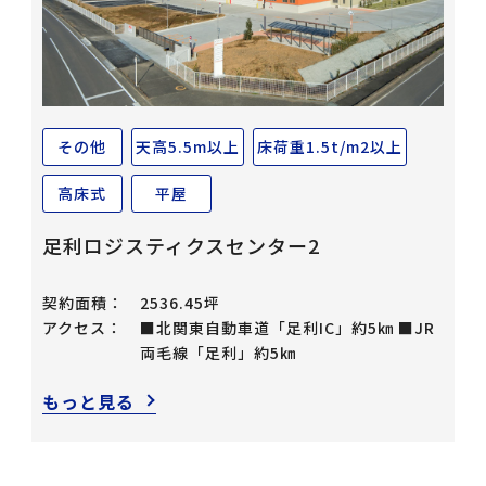
その他
天高5.5m以上
床荷重1.5t/m2以上
高床式
平屋
足利ロジスティクスセンター2
契約面積：
2536.45坪
アクセス：
■北関東自動車道「足利IC」約5㎞ ■JR
両毛線「足利」約5㎞
もっと見る