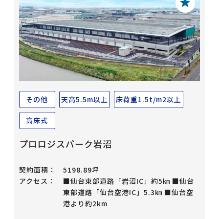
その他
天高5.5m以上
床荷重1.5t/m2以上
高床式
プロロジスパーク岩沼
契約面積：
5198.89坪
アクセス：
■仙台東部道路「岩沼IC」約5㎞ ■仙台
東部道路「仙台空港IC」5.3㎞ ■仙台空
港より約2km