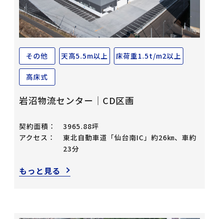
その他
天高5.5m以上
床荷重1.5t/m2以上
高床式
岩沼物流センター｜CD区画
契約面積：
3965.88坪
アクセス：
東北自動車道「仙台南IC」約26㎞、車約
23分
もっと見る