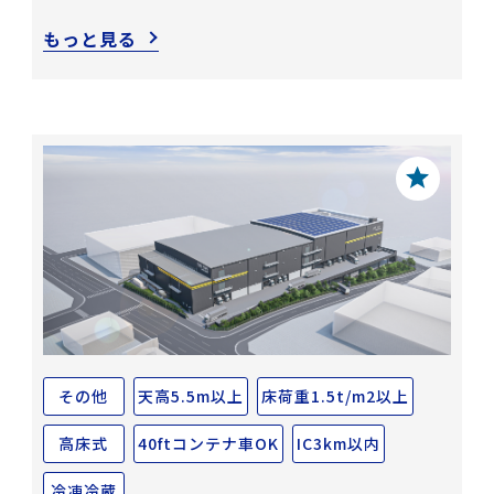
もっと見る
その他
天高5.5m以上
床荷重1.5t/m2以上
高床式
40ftコンテナ車OK
IC3km以内
冷凍冷蔵