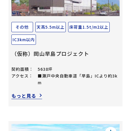
その他
天高5.5m以上
床荷重1.5t/m2以上
IC3km以内
（仮称）岡山早島プロジェクト
契約面積：
5638坪
アクセス：
■瀬戸中央自動車道「早島」ICより約3k
m
もっと見る