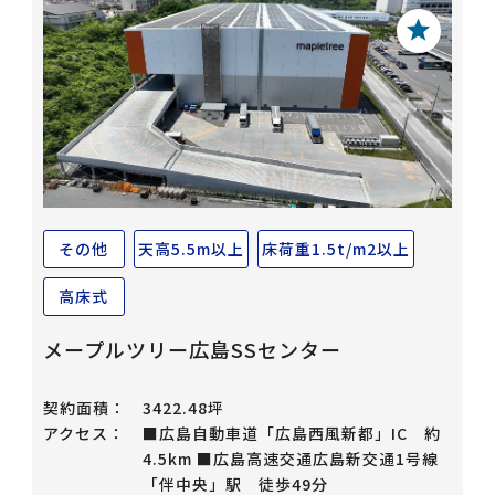
その他
天高5.5m以上
床荷重1.5t/m2以上
高床式
メープルツリー広島SSセンター
契約面積：
3422.48坪
アクセス：
■広島自動車道「広島西風新都」IC 約
4.5km ■広島高速交通広島新交通1号線
「伴中央」駅 徒歩49分