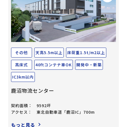
その他
天高5.5m以上
床荷重1.5t/m2以上
高床式
40ftコンテナ車OK
開発中・新築
IC3km以内
鹿沼物流センター
契約面積：
9592坪
アクセス：
東北自動車道「鹿沼IC」700m
もっと見る