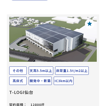
その他
天高5.5m以上
床荷重1.5t/m2以上
高床式
開発中・新築
IC3km以内
T-LOGI仙台
契約面積：
12800坪