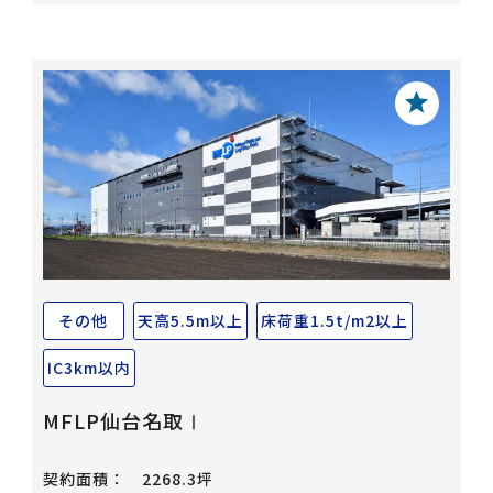
その他
天高5.5m以上
床荷重1.5t/m2以上
IC3km以内
MFLP仙台名取Ⅰ
契約面積：
2268.3坪