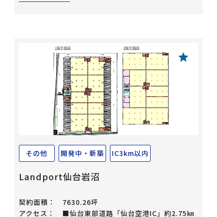
その他
開発中・新築
IC3km以内
Landport仙台岩沼
契約面積：
7630.26坪
アクセス：
■仙台東部道路「仙台空港IC」約2.75㎞