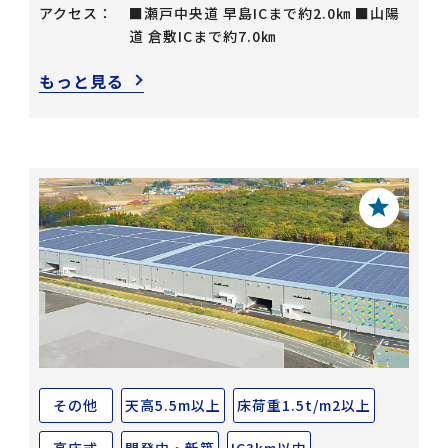
アクセス：
■瀬戸中央道 早島ICまで約2.0㎞ ■山陽
道 倉敷ICまで約7.0㎞
もっと見る
その他
天高5.5m以上
床荷重1.5t/m2以上