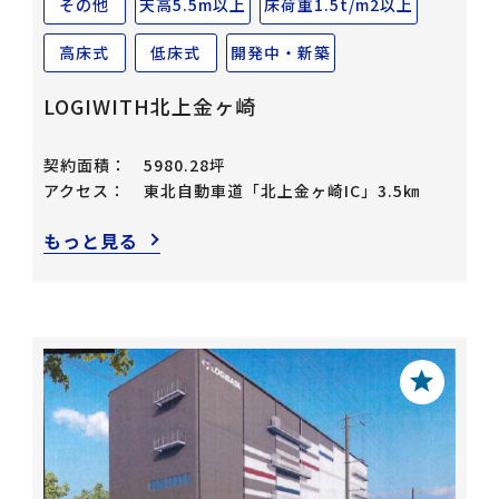
その他
天高5.5m以上
床荷重1.5t/m2以上
高床式
低床式
開発中・新築
LOGIWITH北上金ヶ崎
契約面積：
5980.28坪
アクセス：
東北自動車道「北上金ヶ崎IC」3.5㎞
もっと見る