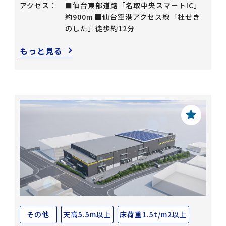
アクセス：
■仙台東部道路「名取中央スマートIC」
約900m ■仙台空港アクセス線「杜せき
のした」徒歩約12分
もっと見る
その他
天高5.5m以上
床荷重1.5t/m2以上