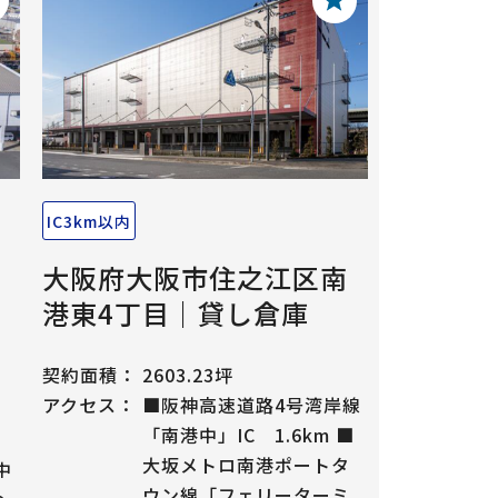
IC3km以内
大阪府大阪市住之江区南
港東4丁目｜貸し倉庫
契約面積：
2603.23坪
アクセス：
■阪神高速道路4号湾岸線
「南港中」IC 1.6km ■
大坂メトロ南港ポートタ
中
ウン線「フェリーターミ