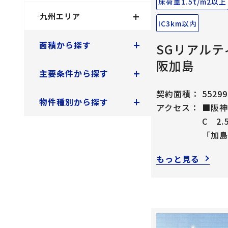
床荷重1.5t/m2以上
+
九州エリア
IC3km以内
+
面積から探す
SGリアルテ
阪加島
+
主要条件から探す
契約面積：
55299
+
物件種別から探す
アクセス：
■阪神
C 2.
「加島
もっと見る