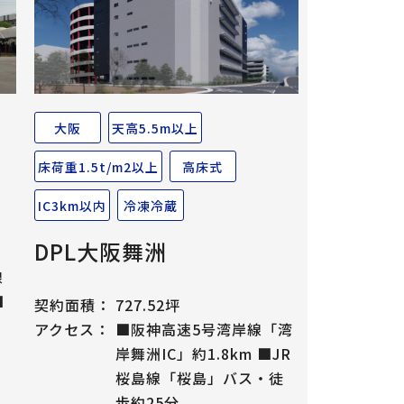
大阪
天高5.5m以上
床荷重1.5t/m2以上
高床式
IC3km以内
冷凍冷蔵
DPL大阪舞洲
線
■
契約面積：
727.52坪
住
アクセス：
■阪神高速5号湾岸線「湾
岸舞洲IC」約1.8km ■JR
桜島線「桜島」バス・徒
歩約25分