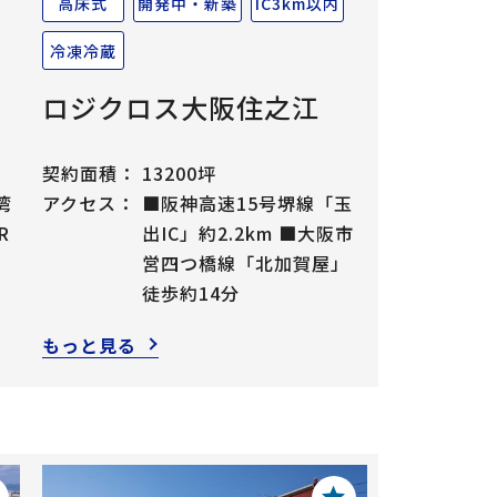
高床式
開発中・新築
IC3km以内
冷凍冷蔵
ロジクロス大阪住之江
契約面積：
13200坪
湾
アクセス：
■阪神高速15号堺線「玉
R
出IC」約2.2km ■大阪市
徒
営四つ橋線「北加賀屋」
徒歩約14分
もっと見る