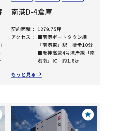
寄
南港D-4倉庫
契約面積：
1279.75坪
アクセス：
■南港ポートタウン線
「南港東」駅 徒歩10分
I
■阪神高速4号湾岸線「南
路
港南」IC 約1.6㎞
分
もっと見る