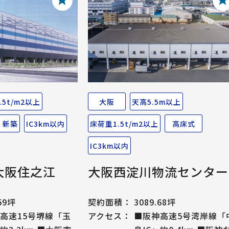
.5t/m2以上
大阪
天高5.5m以上
・新築
IC3km以内
床荷重1.5t/m2以上
高床式
IC3km以内
大阪住之江
大阪西淀川物流センター
.59坪
契約面積：
3089.68坪
高速15号堺線「玉
アクセス：
■阪神高速5号湾岸線「