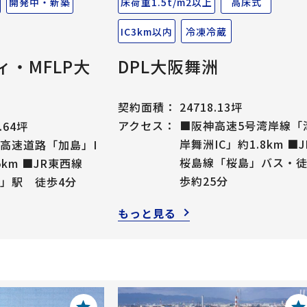
開発中・新築
床荷重1.5t/m2以上
高床式
IC3km以内
冷凍冷蔵
ィ・MFLP大
DPL大阪舞洲
契約面積：
24718.13坪
アクセス：
■阪神高速5号湾岸線「
.64坪
岸舞洲IC」約1.8km ■J
高速道路「加島」I
桜島線「桜島」バス・
5km ■JR東西線
歩約25分
」駅 徒歩4分
もっと見る