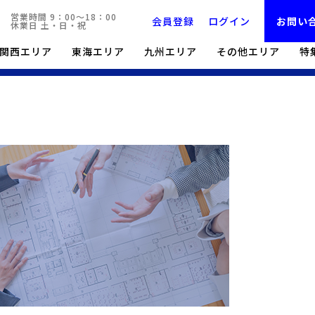
営業時間 9：00～18：00
会員登録
ログイン
お問い
休業日 土・日・祝
関西エリア
東海エリア
九州エリア
その他エリア
特
LOGIPICK:TOP
貸し倉庫一覧・検索