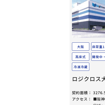
大阪
床荷重1
高床式
開発中
冷凍冷蔵
ロジクロス
契約面積：
3276
アクセス：
■阪神