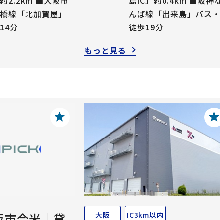
約2.2km ■大阪市
島IC」約0.4km ■阪神
橋線「北加賀屋」
んば線「出来島」バス
14分
徒歩19分
もっと見る
大阪
IC3km以内
阪市今米｜貸