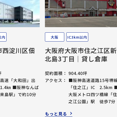
以内
大阪
IC3km以内
市西淀川区佃
大阪府大阪市住之江区新
）
北島3丁目｜貸し倉庫
坪
契約面積：
904.40坪
高速「大和田」出
アクセス：
■阪神高速道路15号堺
1.4㎞ ■阪神なんば
「住之江」IC 2.5km 
来島駅」で約10分
大阪メトロ四ツ橋線「
之江公園」駅 徒歩7分
もっと見る