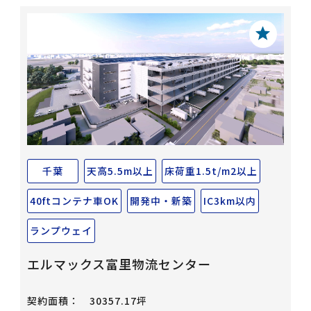
千葉
天高5.5m以上
床荷重1.5t/m2以上
40ftコンテナ車OK
開発中・新築
IC3km以内
ランプウェイ
エルマックス富里物流センター
契約面積：
30357.17坪