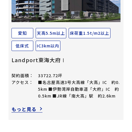
愛知
天高5.5m以上
床荷重1.5t/m2以上
低床式
IC3km以内
Landport東海大府Ⅰ
契約面積：
33722.72坪
アクセス：
■名古屋高速3号大高線「大高」IC 約0.
5km ■伊勢湾岸自動車道「大府」IC 約
0.5km ■JR線「南大高」駅 約2.6km
もっと見る