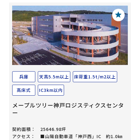
兵庫
天高5.5m以上
床荷重1.5t/m2以上
高床式
IC3km以内
メープルツリー神戸ロジスティクスセンタ
ー
契約面積：
25646.98坪
アクセス：
■山陽自動車道「神戸西」IC 約1.0㎞