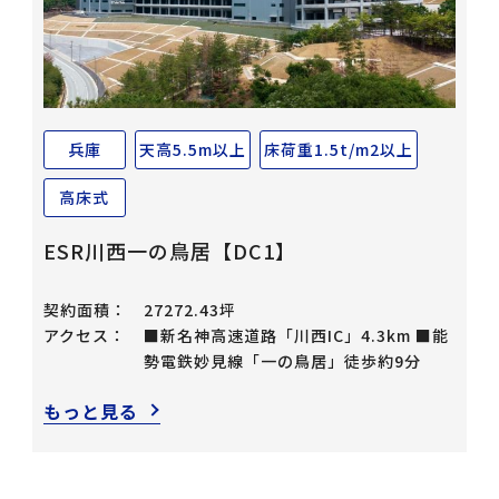
兵庫
天高5.5m以上
床荷重1.5t/m2以上
高床式
ESR川西一の鳥居【DC1】
契約面積：
27272.43坪
アクセス：
■新名神高速道路「川西IC」4.3km ■能
勢電鉄妙見線「一の鳥居」徒歩約9分
もっと見る