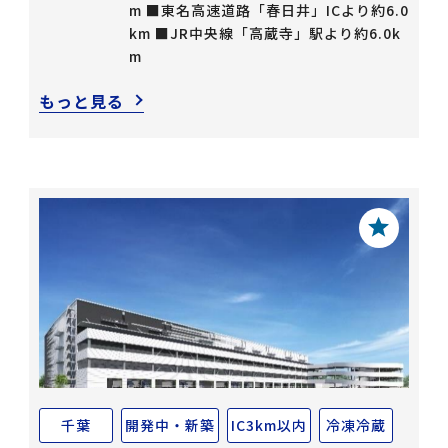
m ■東名高速道路「春日井」ICより約6.0
km ■JR中央線「高蔵寺」駅より約6.0k
m
もっと見る
千葉
開発中・新築
IC3km以内
冷凍冷蔵