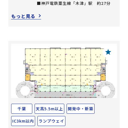
■神戸電鉄粟生線「木津」駅 約27分
もっと見る
千葉
天高5.5m以上
開発中・新築
IC3km以内
ランプウェイ