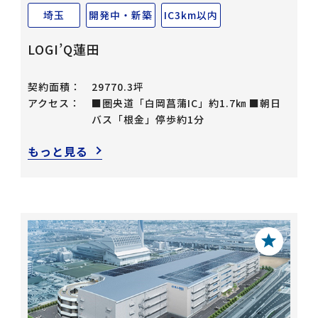
埼玉
開発中・新築
IC3km以内
LOGI’Q蓮田
契約面積：
29770.3坪
アクセス：
■圏央道「白岡菖蒲IC」約1.7㎞ ■朝日
バス「根金」停歩約1分
もっと見る