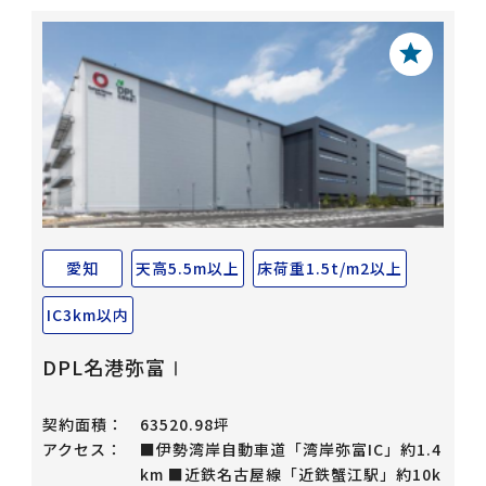
愛知
天高5.5m以上
床荷重1.5t/m2以上
IC3km以内
DPL名港弥富Ⅰ
契約面積：
63520.98坪
アクセス：
■伊勢湾岸自動車道「湾岸弥富IC」約1.4
km ■近鉄名古屋線「近鉄蟹江駅」約10k