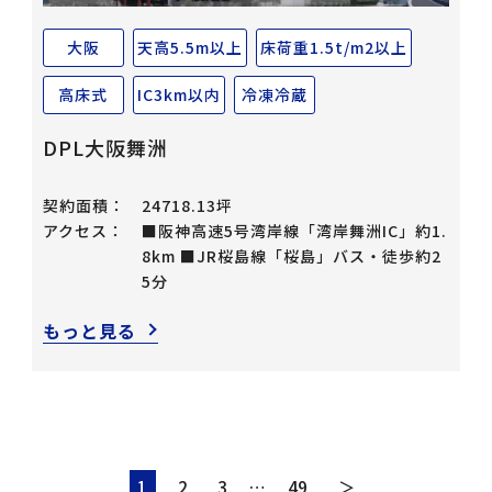
大阪
天高5.5m以上
床荷重1.5t/m2以上
高床式
IC3km以内
冷凍冷蔵
DPL大阪舞洲
契約面積：
24718.13坪
アクセス：
■阪神高速5号湾岸線「湾岸舞洲IC」約1.
8km ■JR桜島線「桜島」バス・徒歩約2
5分
もっと見る
1
2
3
…
49
＞