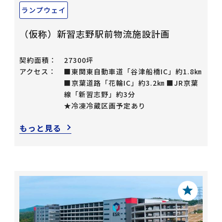
ランプウェイ
（仮称）新習志野駅前物流施設計画
契約面積：
27300坪
アクセス：
■東関東自動車道「谷津船橋IC」約1.8㎞
■京葉道路「花輪IC」約3.2㎞ ■JR京葉
線「新習志野」約3分
★冷凍冷蔵区画予定あり
もっと見る