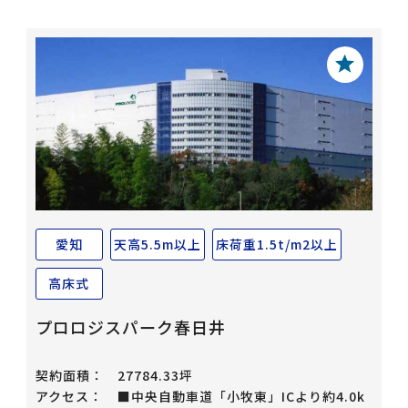
愛知
天高5.5m以上
床荷重1.5t/m2以上
高床式
プロロジスパーク春日井
契約面積：
27784.33坪
アクセス：
■中央自動車道「小牧東」ICより約4.0k