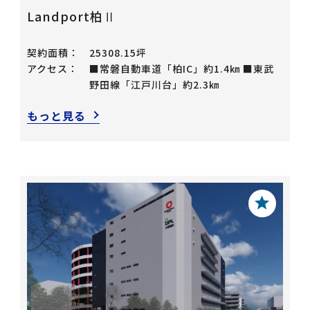
Landport柏Ⅱ
契約面積：
25308.15坪
アクセス：
■常磐自動車道「柏IC」約1.4㎞ ■東武
野田線「江戸川台」約2.3㎞
もっと見る