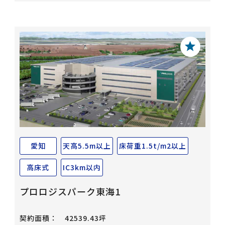
愛知
天高5.5m以上
床荷重1.5t/m2以上
高床式
IC3km以内
プロロジスパーク東海1
契約面積：
42539.43坪