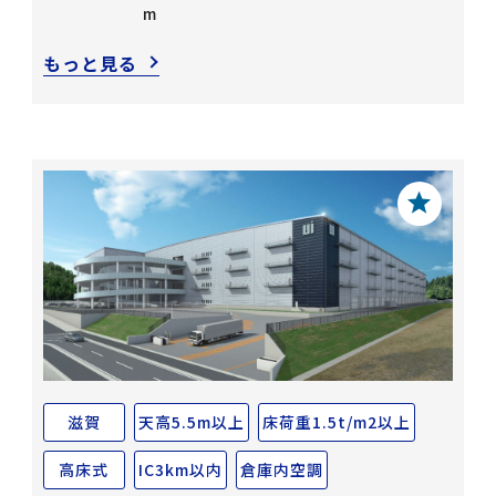
m
もっと見る
滋賀
天高5.5m以上
床荷重1.5t/m2以上
高床式
IC3km以内
倉庫内空調