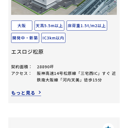
大阪
天高5.5m以上
床荷重1.5t/m2以上
開発中・新築
IC3km以内
エスロジ松原
契約面積：
28890坪
アクセス：
阪神高速14号松原線「三宅西IC」すぐ 近
鉄南大阪線「河内天美」徒歩15分
もっと見る