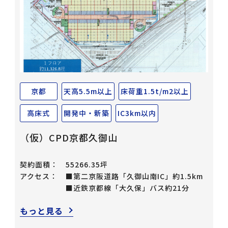
京都
天高5.5m以上
床荷重1.5t/m2以上
高床式
開発中・新築
IC3km以内
（仮）CPD京都久御山
契約面積：
55266.35坪
アクセス：
■第二京阪道路「久御山南IC」約1.5km
■近鉄京都線「大久保」バス約21分
もっと見る