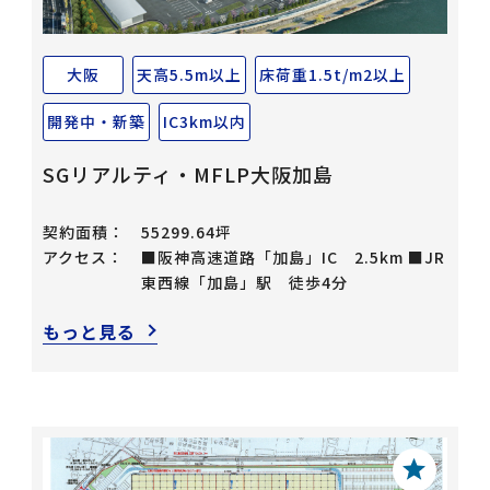
大阪
天高5.5m以上
床荷重1.5t/m2以上
開発中・新築
IC3km以内
SGリアルティ・MFLP大阪加島
契約面積：
55299.64坪
アクセス：
■阪神高速道路「加島」IC 2.5km ■JR
東西線「加島」駅 徒歩4分
もっと見る