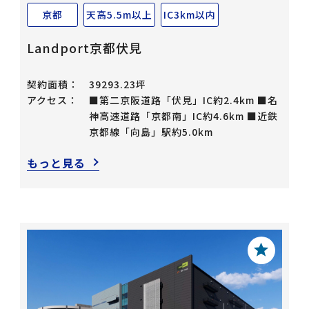
京都
天高5.5m以上
IC3km以内
Landport京都伏見
契約面積：
39293.23坪
アクセス：
■第二京阪道路「伏見」IC約2.4km ■名
神高速道路「京都南」IC約4.6km ■近鉄
京都線「向島」駅約5.0km
もっと見る